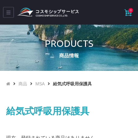
0
PRODUCTS
商品情報
商品
MSA
給気式呼吸用保護具

給気式呼吸用保護具
現在、登録されている商品はありません。